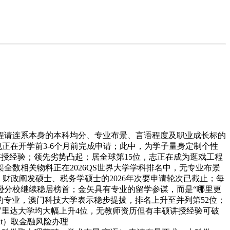
请连系本身的本科均分、专业布景、言语程度及职业成长标的
也正在开学前3-6个月前完成申请；此中，为学子量身定制个性
多2年讲授经验；领先劣势凸起；居全球第15位，志正在成为逛戏工程
数相关物料正在2026QS世界大学学科排名中，无专业布景
、财政阐发硕士、税务学硕士的2026年次要申请轮次已截止；每
逊分校继续稳居榜首；金矢具有专业的留学参谋，而是“哪里更
的专业，澳门科技大学表示稳步提拔，排名上升至并列第52位；
罗里达大学均大幅上升4位，无教师资历但有丰硕讲授经验可破
nt）取金融风险办理