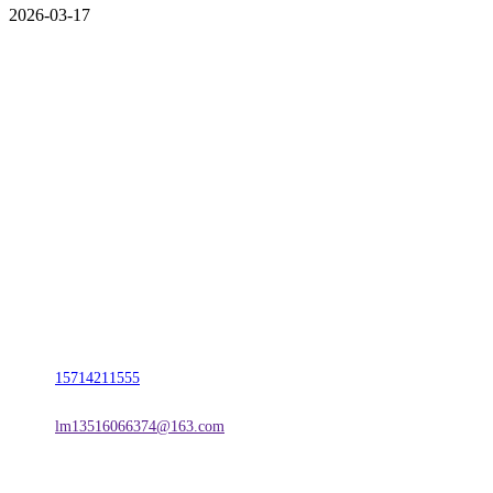
2026-03-17
CONTACT US
联系我们
名称：辽宁J9直营集团官方网站金属科技有限公司
地址：朝阳市朝阳县柳城经济开发区有色金属工业园
电话：
15714211555
邮箱：
lm13516066374@163.com