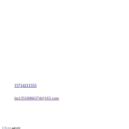
CONTACT US
联系我们
名称：辽宁J9直营集团官方网站金属科技有限公司
地址：朝阳市朝阳县柳城经济开发区有色金属工业园
电话：
15714211555
邮箱：
lm13516066374@163.com