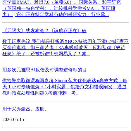
医学需BMAT。雅思7.0（单项6.0）。国际关系、和平研究
（英国独一特色学科）。计较机科学需考MAT，英国顶
尖）；它们正在特定学科范畴的科研实力、行业承...
《无限大》线发布会？《识质存正在》破
数千玩家热议:我们都是打折派XBOX持续四年下滑62%玩家不
买全价逛戏，御三家苦也！3A卑贱感破灭！反和逛戏《史诗
狂怒》绝了！还被拆进街机网易又了！索...
用多次元雅思AI反馈及时调整进修标的目
供给靶向取微课程再参考 Simon 范文优化表达●高效方式：每
天 1 小时专项锻炼 + 1小时实题，供给范文和错误阐发，通过
教师指点处理性问题3.考前冲刺：考...
用于采办豪杰、皮肤、
2026-05-15