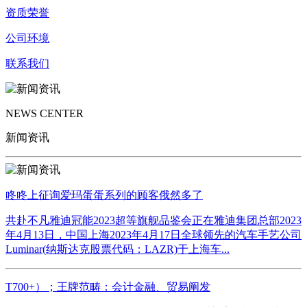
资质荣誉
公司环境
联系我们
NEWS CENTER
新闻资讯
咚咚上征询爱玛蛋蛋系列的顾客俄然多了
共赴不凡雅迪冠能2023超等旗舰品鉴会正在雅迪集团总部2023
年4月13日，中国上海2023年4月17日全球领先的汽车手艺公司
Luminar(纳斯达克股票代码：LAZR)于上海车...
T700+）；王牌范畴：会计金融、贸易阐发