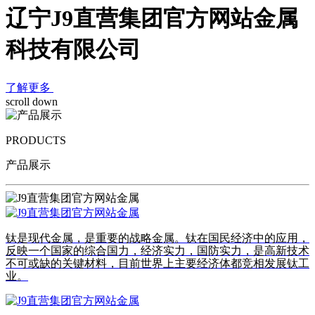
辽宁J9直营集团官方网站金属
科技有限公司
了解更多
scroll down
PRODUCTS
产品展示
钛是现代金属，是重要的战略金属。钛在国民经济中的应用，
反映一个国家的综合国力，经济实力，国防实力，是高新技术
不可或缺的关键材料，目前世界上主要经济体都竞相发展钛工
业。